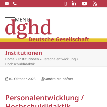
Skip
to
content
MENÜ
Open
Close
mobile
mobile
menu
menu
Institutionen
Home
»
Institutionen
»
Personalentwicklung /
Hochschuldidaktik
10. Oktober 2023
Sandra Maihöfner
Personalentwicklung /
Hochschuldidaktik