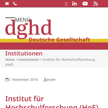
Skip
to
content
MENÜ
Open
Close
mobile
mobile
menu
menu
Institutionen
Home
»
Institutionen
»
Institut für Hochschulforschung
(HoF)
1. November 2016
enym
Institut für
Hochschulforschung (HoF)