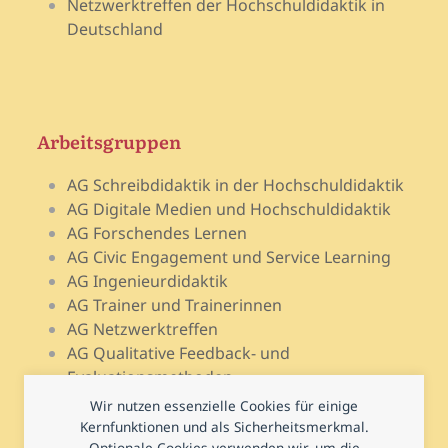
Netzwerktreffen der Hochschuldidaktik in
Deutschland
Arbeitsgruppen
AG Schreibdidaktik in der Hochschuldidaktik
AG Digitale Medien und Hochschuldidaktik
AG Forschendes Lernen
AG Civic Engagement und Service Learning
AG Ingenieurdidaktik
AG Trainer und Trainerinnen
AG Netzwerktreffen
AG Qualitative Feedback- und
Evaluationsmethoden
AG Open Teach Ware – Lehrportale
Wir nutzen essenzielle Cookies für einige
AG Psychologie und Lehr-Lern-Forschung
Kernfunktionen und als Sicherheitsmerkmal.
Optionale Cookies verwenden wir, um die