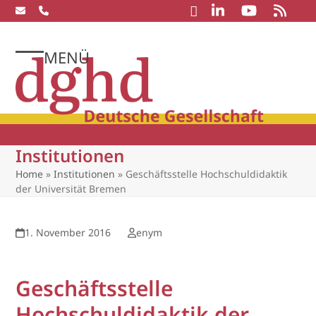
Skip
to
content
MENÜ
Open
Close
mobile
mobile
menu
menu
Institutionen
Home
»
Institutionen
»
Geschäftsstelle Hochschuldidaktik
der Universität Bremen
1. November 2016
enym
Geschäftsstelle
Hochschuldidaktik der