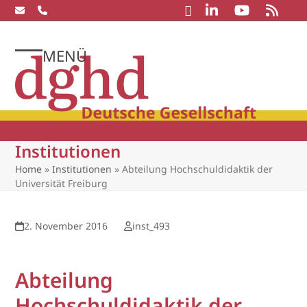
Skip
to
content
MENÜ
Open
Close
mobile
mobile
menu
menu
Institutionen
Home
»
Institutionen
»
Abteilung Hochschuldidaktik der
Universität Freiburg
2. November 2016
inst_493
Abteilung
Hochschuldidaktik der