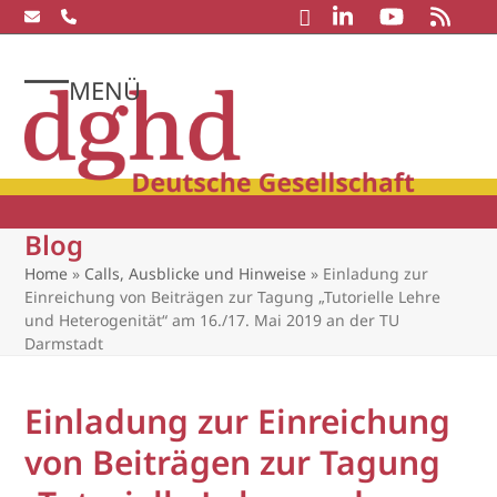
Skip
to
content
MENÜ
Open
Close
mobile
mobile
menu
menu
Blog
Home
»
Calls, Ausblicke und Hinweise
»
Einladung zur
Einreichung von Beiträgen zur Tagung „Tutorielle Lehre
und Heterogenität“ am 16./17. Mai 2019 an der TU
Darmstadt
Einladung zur Einreichung
von Beiträgen zur Tagung