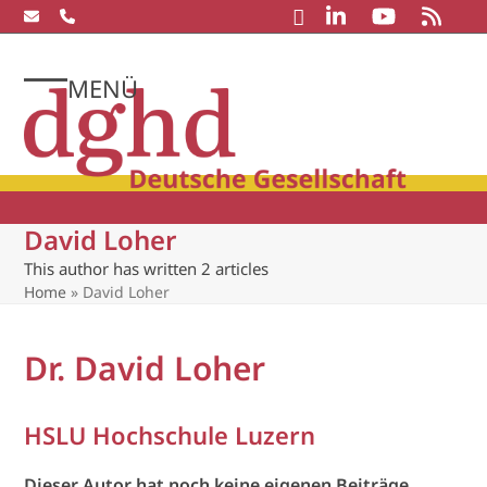
Skip
to
content
MENÜ
Open
Close
mobile
mobile
menu
menu
David Loher
This author has written 2 articles
Home
»
David Loher
Dr. David Loher
HSLU Hochschule Luzern
Dieser Autor hat noch keine eigenen Beiträge