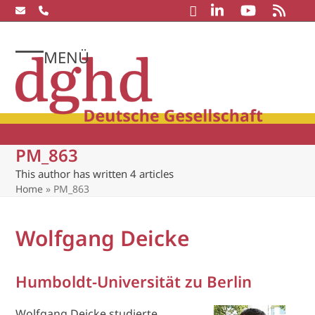
Skip
to
content
MENÜ
Open
Close
mobile
mobile
menu
menu
PM_863
This author has written 4 articles
Home
»
PM_863
Wolfgang Deicke
Humboldt-Universität zu Berlin
Wolfgang Deicke studierte