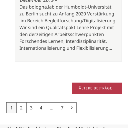
Dezember 2019 –
Das bologna.lab der Humboldt-Universität
zu Berlin sucht zu Anfang 2020 Verstärkung
im Bereich Begleitforschung/Digitalisierung.
Wir sind ein Qualitätspakt Lehre Projekt mit
den derzeitigen Arbeitsschwerpunkten
Forschendes Lernen, Interdisziplinarität,
Internationalisierung und Flexibilisierung…
ÄLTERE BEITRÄGE
Page
Page
Page
Page
Page
Next
1
2
3
4
…
7