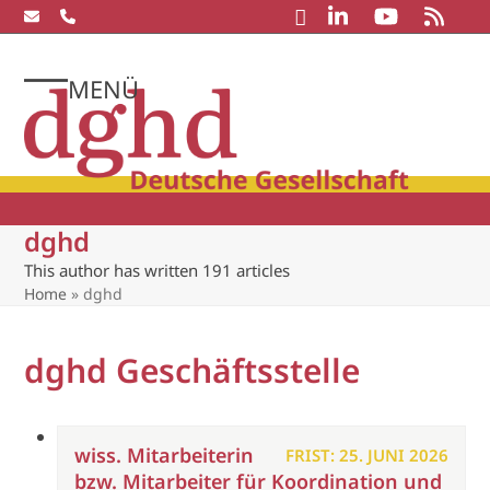
Skip
to
content
MENÜ
Open
Close
mobile
mobile
menu
menu
dghd
This author has written 191 articles
Home
»
dghd
dghd Geschäftsstelle
wiss. Mitarbeiterin
FRIST: 25. JUNI 2026
bzw. Mitarbeiter für Koordination und