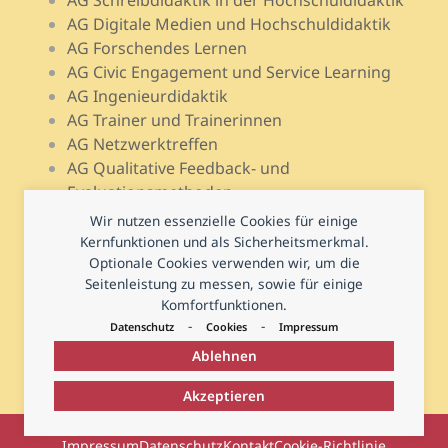
AG Schreibdidaktik in der Hochschuldidaktik
AG Digitale Medien und Hochschuldidaktik
AG Forschendes Lernen
AG Civic Engagement und Service Learning
AG Ingenieurdidaktik
AG Trainer und Trainerinnen
AG Netzwerktreffen
AG Qualitative Feedback- und
Evaluationsmethoden
AG Open Teach Ware – Lehrportale
Wir nutzen essenzielle Cookies für einige
AG Psychologie und Lehr-Lern-Forschung
Kernfunktionen und als Sicherheitsmerkmal.
Optionale Cookies verwenden wir, um die
AG Prüfen und Prüfungsdidaktik
Seitenleistung zu messen, sowie für einige
AG Hochschuldidaktische Regional- und
Komfortfunktionen.
Landesnetzwerke
-
-
Datenschutz
Cookies
Impressum
Ablehnen
Akzeptieren
© 2026
Deutsche Gesellschaft für Hochschuldidaktik
Impressum
Datenschutz
Kontakt
Cookie-Richtlinie