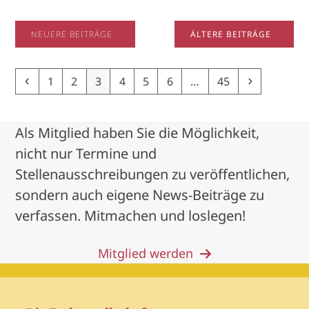
NEUERE BEITRÄGE
ÄLTERE BEITRÄGE
Previous
Page
Page
Page
Page
Page
Page
Page
Next
1
2
3
4
5
6
…
45
Als Mitglied haben Sie die Möglichkeit,
nicht nur Termine und
Stellenausschreibungen zu veröffentlichen,
sondern auch eigene News-Beiträge zu
verfassen. Mitmachen und loslegen!
Mitglied werden